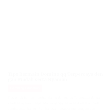
Tips Bermain Domino qq Terpercaya den
gan Mudah serta Nyaman
Gambling Education
Tips untuk bermain taruhan daring domino qq Terpercaya dengan
keadaan nyaman tanpa adanya gangguan akan dijelaskan pada
pembahasan kali ini. Pembahasan tersebut menanggapi dari