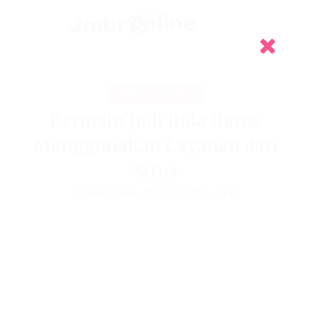
Skip
To
Content
Gambling Education
Bermain Judi Bola Harus
Menggunakan Layanan dari
Situs
JmbrOnline
April 5, 2021
0