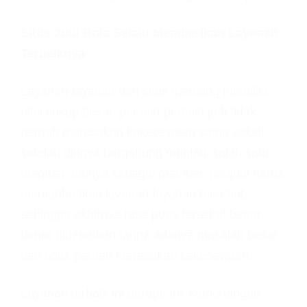
Situs Judi Bola
Selalu Memberikan Layanan
Terbaiknya
Layanan-layanan dari situs memang memiliki
nilai cukup besar, pemain-pemain judi tidak
pernah merasakan kekecewaan sama sekali
setelah dirinya bergabung menjadi salah satu
member. Intinya sebagai member, penjudi harus
memanfaatkan layanan-layanan tersebut,
sehingga akhirnya rasa puas tersebut benar-
benar didapatkan tanpa adanya masalah besar
dan tidak pernah merasakan kekecewaan.
Layanan terbaik ini berupa trik kemenangan