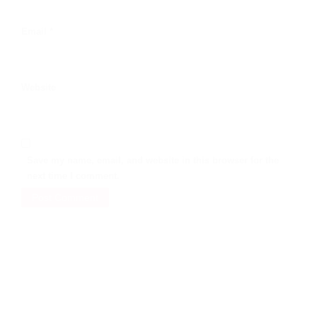
Email
*
Website
Save my name, email, and website in this browser for the
next time I comment.