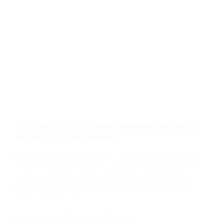
Jackpot Poker Online, Sidebet Fantastis
Di Bandar Judi Online
Poker online, sekarang sudah jadi tren di berbagai belahan dunia,
termasuk di negara indonesia ini. Dulunya, texas holdem poker
bukanlah permainan judi yang bisa dimainkan dengan bebas
leluasa oleh masyarakat indonesia. Namun semenjak adanya
bandar judi online, mau...
JmbrOnline
July 22, 2021
0