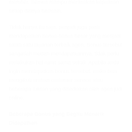
member. Semua mampu merasakan kepuasan
setiap dirinya bermain.
Tidak hanya itu saja, penjudi juga pasti
mendapatkan bonus-bonus besar yang menjadi
salah satu layanan terbaik agen. Bonus tersebut
sangatlah mudah mendapatkannya, tidak perlu
melakukan hal rumit sama sekali. Apabila anda
ingin mendapatkan bonus tersebut, maka bisa
mengikuti arahan costumer service atau
beberapa tulisan yang disediakan oleh agen judi
online.
Beberapa Bonus yang Begitu Menarik
Didapatkan