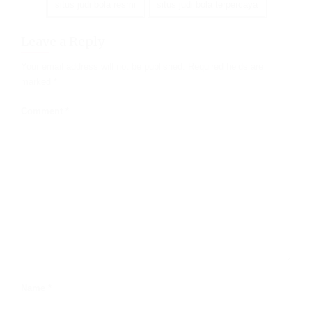
situs judi bola resmi
situs judi bola terpercaya
Leave a Reply
Your email address will not be published.
Required fields are
marked
*
Comment
*
Name
*