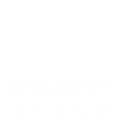
Tips Bermain Domino qq Terpercaya
dengan Mudah serta Nyaman
Tips untuk bermain taruhan daring domino qq Terpercaya dengan
keadaan nyaman tanpa adanya gangguan akan dijelaskan pada
pembahasan kali ini. Pembahasan tersebut menanggapi dari
pernyataan kalian yang terkadang mengeluhkan susah
membangun suasana atau mencari tempat...