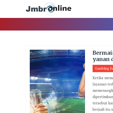
Skip
To
Content
Bermai
yanan d
Gambling E
Ketika mem
layanan ter
memenangka
dipertimba
tersebut ka
berjudi itu 