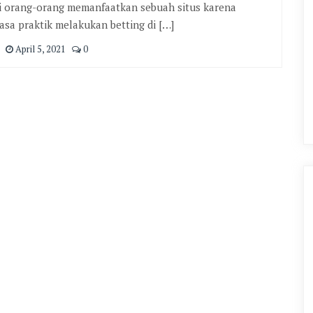
ni orang-orang memanfaatkan sebuah situs karena
sa praktik melakukan betting di […]
April 5, 2021
0