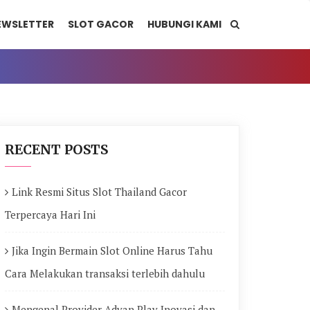
EWSLETTER
SLOT GACOR
HUBUNGI KAMI
RECENT POSTS
Link Resmi Situs Slot Thailand Gacor
Terpercaya Hari Ini
Jika Ingin Bermain Slot Online Harus Tahu
Cara Melakukan transaksi terlebih dahulu
Mengenal Provider Advan Play Inovasi dan