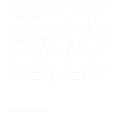
situsjuditerkenalbandarq
situsjuditerpercaya
situs slot online
situs slot terpercaya
situsterpercayabandarq
slot777
slot 777
slot777 gacor
slot 777 login
slot777 online
slot jepang
slot online
slot online joker
slot online pragamatic
slot online terpercaya
slot scatter hitam
slot Thailand
SUBSCRIBE US
First name or full name