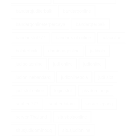
bandarqjuditerbaik
bandarqonline
bandarqonlineterpercaya
bandarqterbaik
bandar slot777
bandar slot online
bolaonline
bolaterbaik
dominoqqonline
judibola
judibolaonline
judi online
judionline
judionlinebandarq
judionlinebola
judi slot
judi slot online
login slot
pkvdominoqq
scatter 777
scatter hitam
server jepang
server Thailand
situsbolaonline
situsjudidominoqq
situsjudionline