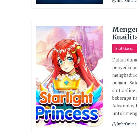
JmbrOnline
Mengen
Kuaili
Slot Gacor
Dalam dunia
penyedia p
menghadirka
pemain. Sal
slot online
beberapa na
Advanplay 
untuk meng
JmbrOnline