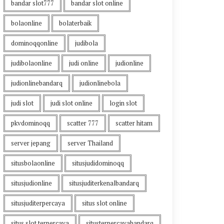
bandar slot777
bandar slot online
bolaonline
bolaterbaik
dominoqqonline
judibola
judibolaonline
judi online
judionline
judionlinebandarq
judionlinebola
judi slot
judi slot online
login slot
pkvdominoqq
scatter 777
scatter hitam
server jepang
server Thailand
situsbolaonline
situsjudidominoqq
situsjudionline
situsjuditerkenalbandarq
situsjuditerpercaya
situs slot online
situs slot terpercaya
situsterpercayabandarq