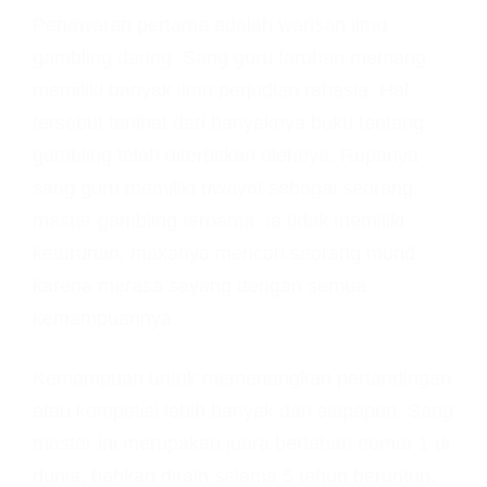
Penawaran pertama adalah warisan ilmu
gambling daring. Sang guru taruhan memang
memiliki banyak ilmu perjudian rahasia. Hal
tersebut terlihat dari banyaknya buku tentang
gambling telah diterbitkan olehnya. Rupanya
sang guru memiliki riwayat sebagai seorang
master gambling ternama. Ia tidak memiliki
keturunan, makanya mencari seorang murid
karena merasa sayang dengan semua
kemampuannya.
Kemampuan untuk memenangkan pertandingan
atau kompetisi lebih banyak dari siapapun. Sang
master ini merupakan juara bertahan nomor 1 di
dunia, bahkan diraih selama 5 tahun beruntun.