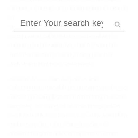
rahasia, semua itu akan kalian dapatkan dengan
mudah. Kenapa? Tentu saja karena sang guru
sudah memiliki semua hal itu. Ia akan
mengajarkan hal tersebut kepada kalian jika
memang sudah waktunya. Jadi bersabarlah
serta ikuti semua prosesnya hingga tuntas.
Jadilah murid penurut serta patuh.
Bimbingan khusus dalam penguatan mental
Dalam urusan masalah penguatan mental, sang
master gambling juga akan turun tangan secara
langsung. Di bidang ini, ia akan mengajarkan
meditas untuk membersihkan pikiran, kemudian
mulai menyelami alam bawah sadar. Hal
tersebut berguna untuk memperbaiki mental