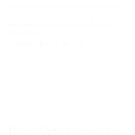
Poker online, sekarang sudah jadi tren di berbagai belahan dunia,
termasuk di negara indonesia ini. Dulunya, texas holdem poker
bukanlah permainan judi yang bisa dimainkan dengan bebas
leluasa oleh masyarakat indonesia. Namun semenjak adanya
bandar judi online, mau...
JmbrOnline
July 22, 2021
0
Bermain Judi Bola Harus Menggunakan