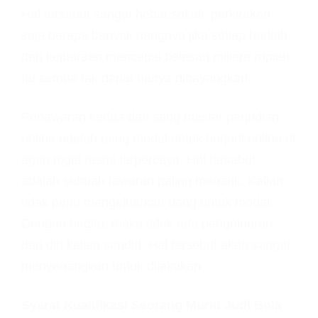
Hal tersebut sangat hebat sekali, perkirakan
saja berapa banyak uangnya jika setiap hadiah
dari kejuaraan mencapai belasan miliara rupiah.
Itu semua tak dapat hanya dibayangkan.
Penawaran kedua dari sang master perjudian
online adalah uang modal untuk berjudi online di
agen togel resmi terpercaya. Hal tersebut
adalah sebuah tawaran paling menarik. Kalian
tidak perlu mengeluarkan uang untuk modal.
Dengan begitu, maka tidak ada pengeluaran
dari diri kalian sendiri. Hal tersebut akan sangat
menyenangkan untuk dilakukan.
Syarat Kualifikasi Seorang Murid Judi Bola