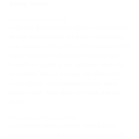
Daring Terbaik
Jujur, bijaksana serta cerdas
Kejujuran, kebijaksanaan dan kecerdasan dalam
berpikir pada manusia sekarang sangat jarang
atau seakan punah. Hal tersebut membuat pihak
master taruhan untuk mencari murid dengan
kompetensi seperti orang yang jujur, bijaksana
dan cerdas. Semua itu harus ada dalam satu
orang individu murid sebagai penerus nama
baiknya nanti. Kalau tidak ada, tidak jadi ada
murid.
Pandai dalam strategi dan teknik
Kepandaian dalam mengatur strategi serta
mengeluarkan teknik jitu pada saat atau waktu