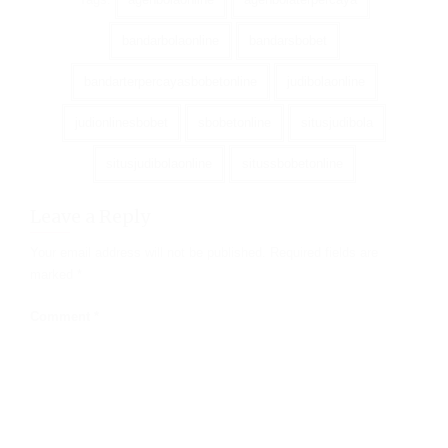
bandarbolaonline
bandarsbobet
bandarterpercayasbobetonline
judibolaonline
judionlinesbobet
sbobetonline
situsjudibola
situsjudibolaonline
situssbobetonline
Leave a Reply
Your email address will not be published.
Required fields are
marked
*
Comment
*