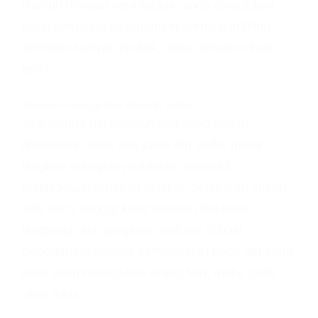
Namun dengan cara kedua, anda diwajibkan
turun langsung ke lapangan arena gambling.
Semakin banyak praktik, maka semakin kuat
anda.
Melewati serangkaian tahapan seleksi
Jika semua hal sebelumnya yang sudah
disebutkan telah ada pada diri anda, maka
langkah selanjutnya adalah melewati
serangkaian tahapan seleksi. Seleksi itu cukup
sulit serta sangat ketat karena dilakukan
langsung oleh pimpinan website official.
Sebenarnya selama kemampuan pada diri anda
tidak akan meragukan orang lain, maka pasti
akan lolos.