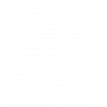
bandarqjuditerbaik
bandarqonline
bandarqonlineterpercaya
bandarqterbaik
bandar slot777
bandar slot online
bolaonline
bolaterbaik
dominoqqonline
judibola
judibolaonline
judi online
judionline
judionlinebandarq
judionlinebola
judi slot
judi slot online
login slot
pkvdominoqq
scatter 777
scatter hitam
server jepang
server Thailand
situsbolaonline
situsjudidominoqq
situsjudionline
situsjuditerkenalbandarq
situsjuditerpercaya