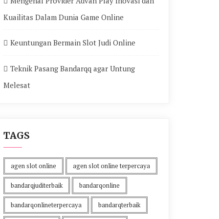
Mengenal Provider Advan Play Inovasi dan
Kuailitas Dalam Dunia Game Online
Keuntungan Bermain Slot Judi Online
Teknik Pasang Bandarqq agar Untung
Melesat
TAGS
agen slot online
agen slot online terpercaya
bandarqjuditerbaik
bandarqonline
bandarqonlineterpercaya
bandarqterbaik