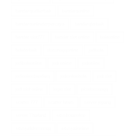
bandarqjuditerbaik
bandarqonline
bandarqonlineterpercaya
bandarqterbaik
bandar slot777
bandar slot online
bolaonline
bolaterbaik
dominoqqonline
judibola
judibolaonline
judi online
judionline
judionlinebandarq
judionlinebola
judi slot
judi slot online
login slot
pkvdominoqq
scatter 777
scatter hitam
server jepang
server Thailand
situsbolaonline
situsjudidominoqq
situsjudionline