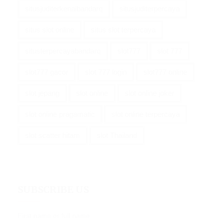
situsjuditerkenalbandarq
situsjuditerpercaya
situs slot online
situs slot terpercaya
situsterpercayabandarq
slot777
slot 777
slot777 gacor
slot 777 login
slot777 online
slot jepang
slot online
slot online joker
slot online pragamatic
slot online terpercaya
slot scatter hitam
slot Thailand
SUBSCRIBE US
First name or full name