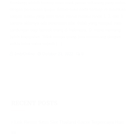
Bandarqq adalah konsep main anak jaman sekarang yang malas
dengan permainan qiuqiu. Sebab main pada konsep ini butuhkan
banyak waktu yang lebih lama. Harus melalui ronde 1, 2, dan 3
sampai akhirnya ada penentuan nilai. Inilah yang menjadi batu
sandungan bagi banyak orang di Indonesia. Di mana memang
butuh kecepatan. Tidak semua orang bisa memasang dengan
waktu lama sama seperti […]
JmbrOnline
October 23, 2022
0
RECENT POSTS
Link Resmi Situs Slot Thailand Gacor Terpercaya Hari
Ini