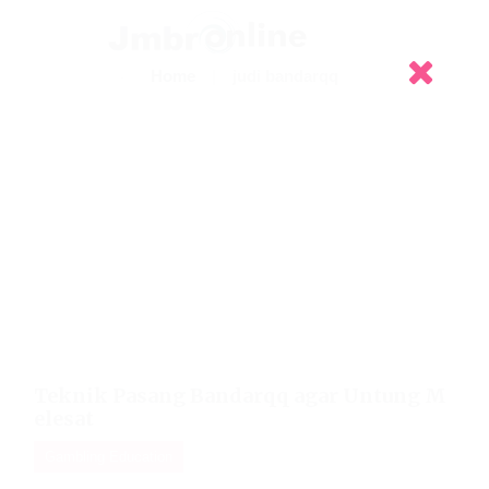
Skip
To
Content
Home
judi bandarqq
Teknik Pasang Bandarqq agar Untung M
elesat
Gambling Education