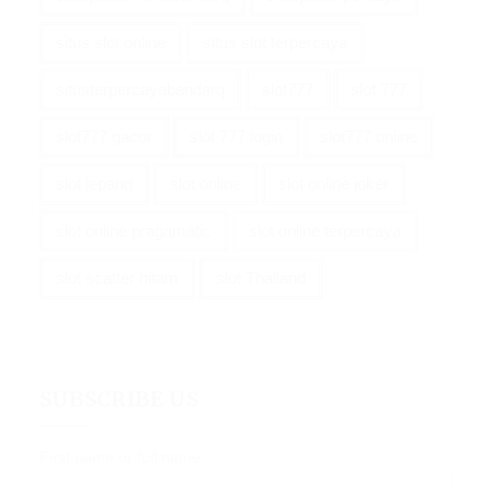
situs slot online
situs slot terpercaya
situsterpercayabandarq
slot777
slot 777
slot777 gacor
slot 777 login
slot777 online
slot jepang
slot online
slot online joker
slot online pragamatic
slot online terpercaya
slot scatter hitam
slot Thailand
SUBSCRIBE US
First name or full name