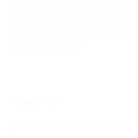
Popularitas permainan slot online terus meningkat tajam, terlebih
di kalangan pecinta judi online di Indonesia. Tidak bisa dipungkiri,
Slot Thailand menjadi salah satu platform favorit yang paling
banyak dicari para pemain judi slot online. Namun, seiring dengan
populernya Slot Thailand, muncul pula banyak situs palsu yang
mengatasnamakan Slot Thailand. Oleh karena itu, pemain harus
lebih waspada dalam memilih link resmi […]
JmbrOnline
July 29, 2025
0
RECENT POSTS
Link Resmi Situs Slot Thailand Gacor Terpercaya Hari
Ini