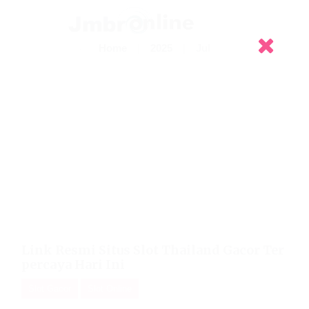
Skip
To
Content
Home
2025
Jul
Link Resmi Situs Slot Thailand Gacor Ter
percaya Hari Ini
Slot Gacor
Slot Online